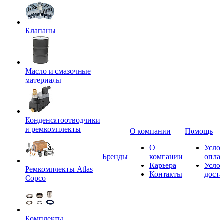
Клапаны
Масло и смазочные
материалы
Конденсатоотводчики
и ремкомплекты
О компании
Помощь
О
Усло
Бренды
компании
опл
Карьера
Усло
Ремкомплекты Atlas
Контакты
дост
Copco
Комплекты