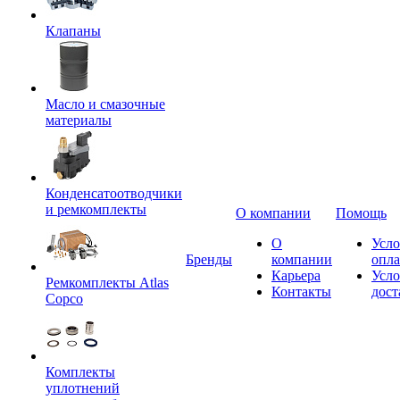
Клапаны
Масло и смазочные
материалы
Конденсатоотводчики
и ремкомплекты
О компании
Помощь
О
Усло
Бренды
компании
опл
Карьера
Усло
Ремкомплекты Atlas
Контакты
дост
Copco
Комплекты
уплотнений