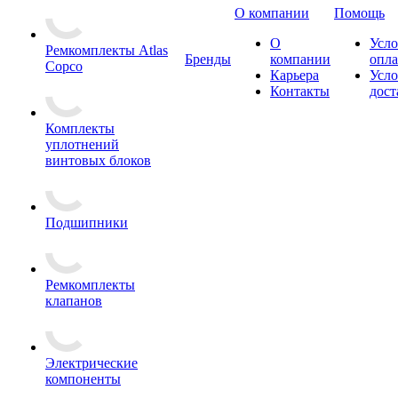
О компании
Помощь
О
Усло
Ремкомплекты Atlas
Бренды
компании
опл
Copco
Карьера
Усло
Контакты
дост
Комплекты
уплотнений
винтовых блоков
Подшипники
Ремкомплекты
клапанов
Электрические
компоненты