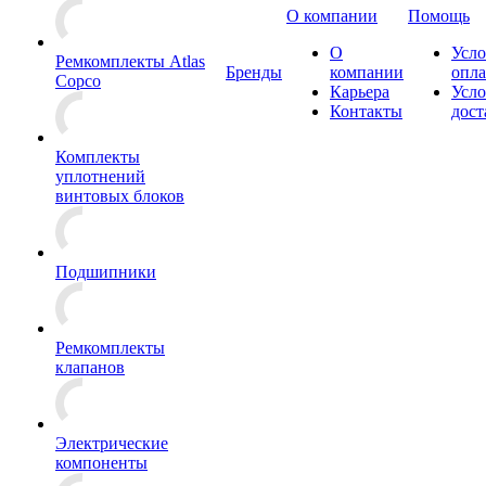
О компании
Помощь
О
Усло
Ремкомплекты Atlas
Бренды
компании
опл
Copco
Карьера
Усло
Контакты
дост
Комплекты
уплотнений
винтовых блоков
Подшипники
Ремкомплекты
клапанов
Электрические
компоненты