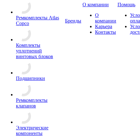
О компании
Помощь
О
Усло
Ремкомплекты Atlas
Бренды
компании
опл
Copco
Карьера
Усло
Контакты
дост
Комплекты
уплотнений
винтовых блоков
Подшипники
Ремкомплекты
клапанов
Электрические
компоненты