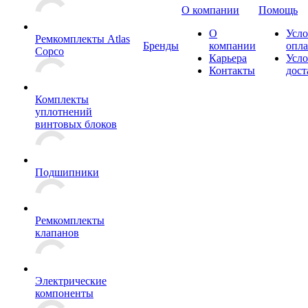
О компании
Помощь
О
Усло
Ремкомплекты Atlas
Бренды
компании
опл
Copco
Карьера
Усло
Контакты
дост
Комплекты
уплотнений
винтовых блоков
Подшипники
Ремкомплекты
клапанов
Электрические
компоненты