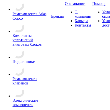
О компании
Помощь
О
Усло
Ремкомплекты Atlas
Бренды
компании
опл
Copco
Карьера
Усло
Контакты
дост
Комплекты
уплотнений
винтовых блоков
Подшипники
Ремкомплекты
клапанов
Электрические
компоненты