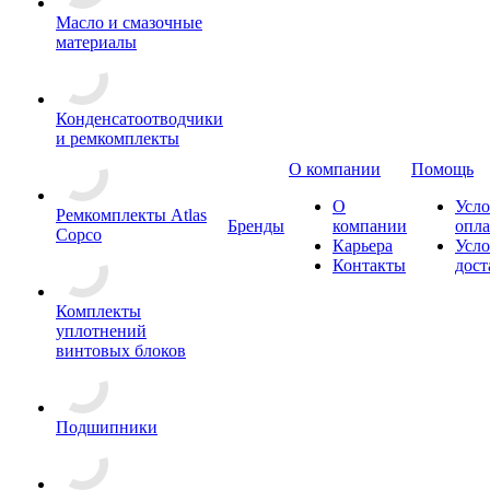
Масло и смазочные
материалы
Конденсатоотводчики
и ремкомплекты
О компании
Помощь
О
Усло
Ремкомплекты Atlas
Бренды
компании
опл
Copco
Карьера
Усло
Контакты
дост
Комплекты
уплотнений
винтовых блоков
Подшипники