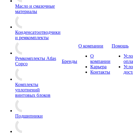
Масло и смазочные
материалы
Конденсатоотводчики
и ремкомплекты
О компании
Помощь
О
Усло
Ремкомплекты Atlas
Бренды
компании
опл
Copco
Карьера
Усло
Контакты
дост
Комплекты
уплотнений
винтовых блоков
Подшипники