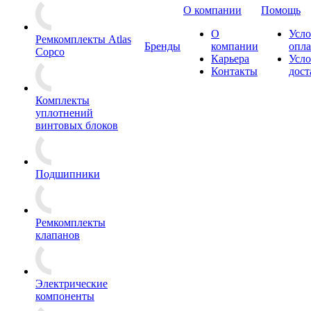
О компании
Помощь
О
Усло
Ремкомплекты Atlas
Бренды
компании
опл
Copco
Карьера
Усло
Контакты
дост
Комплекты
уплотнений
винтовых блоков
Подшипники
Ремкомплекты
клапанов
Электрические
компоненты