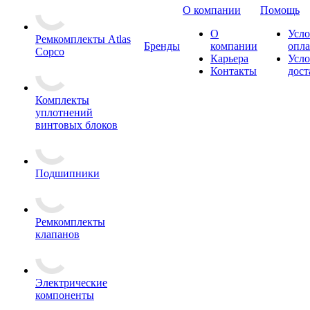
О компании
Помощь
О
Усло
Ремкомплекты Atlas
Бренды
компании
опл
Copco
Карьера
Усло
Контакты
дост
Комплекты
уплотнений
винтовых блоков
Подшипники
Ремкомплекты
клапанов
Электрические
компоненты