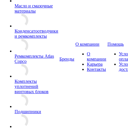
Масло и смазочные
материалы
Конденсатоотводчики
и ремкомплекты
О компании
Помощь
О
Усло
Ремкомплекты Atlas
Бренды
компании
опл
Copco
Карьера
Усло
Контакты
дост
Комплекты
уплотнений
винтовых блоков
Подшипники