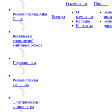
О компании
Помощь
О
Усло
Ремкомплекты Atlas
Бренды
компании
опл
Copco
Карьера
Усло
Контакты
дост
Комплекты
уплотнений
винтовых блоков
Подшипники
Ремкомплекты
клапанов
Электрические
компоненты