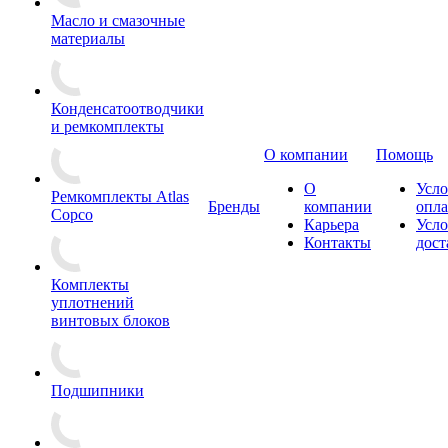
Масло и смазочные
материалы
Конденсатоотводчики
и ремкомплекты
О компании
Помощь
О
Усло
Ремкомплекты Atlas
Бренды
компании
опл
Copco
Карьера
Усло
Контакты
дост
Комплекты
уплотнений
винтовых блоков
Подшипники