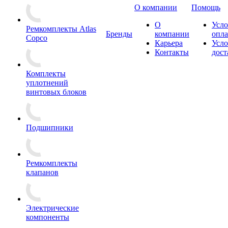
О компании
Помощь
О
Усло
Ремкомплекты Atlas
Бренды
компании
опл
Copco
Карьера
Усло
Контакты
дост
Комплекты
уплотнений
винтовых блоков
Подшипники
Ремкомплекты
клапанов
Электрические
компоненты