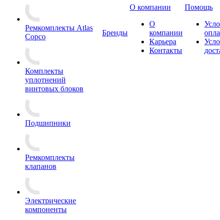
О компании
Помощь
О
Усло
Ремкомплекты Atlas
Бренды
компании
опл
Copco
Карьера
Усло
Контакты
дост
Комплекты
уплотнений
винтовых блоков
Подшипники
Ремкомплекты
клапанов
Электрические
компоненты