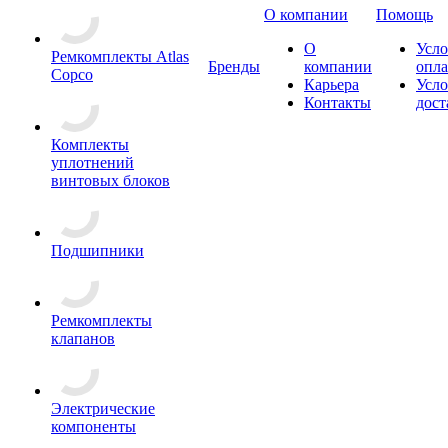
О компании
Помощь
О
Усло
Ремкомплекты Atlas
Бренды
компании
опл
Copco
Карьера
Усло
Контакты
дост
Комплекты
уплотнений
винтовых блоков
Подшипники
Ремкомплекты
клапанов
Электрические
компоненты