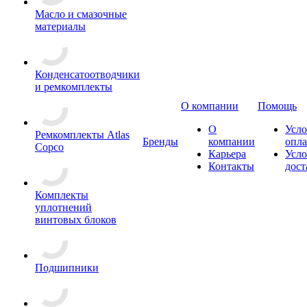
Масло и смазочные
материалы
Конденсатоотводчики
и ремкомплекты
О компании
Помощь
О
Усло
Ремкомплекты Atlas
Бренды
компании
опл
Copco
Карьера
Усло
Контакты
дост
Комплекты
уплотнений
винтовых блоков
Подшипники