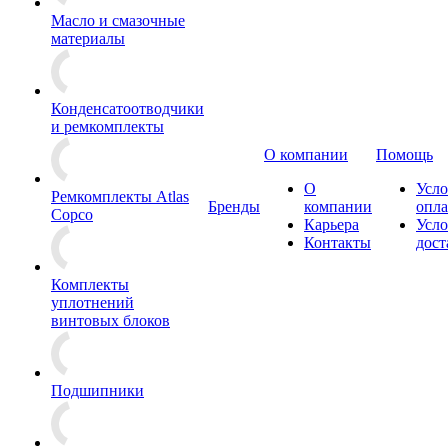
Масло и смазочные
материалы
Конденсатоотводчики
и ремкомплекты
О компании
Помощь
О
Усло
Ремкомплекты Atlas
Бренды
компании
опл
Copco
Карьера
Усло
Контакты
дост
Комплекты
уплотнений
винтовых блоков
Подшипники