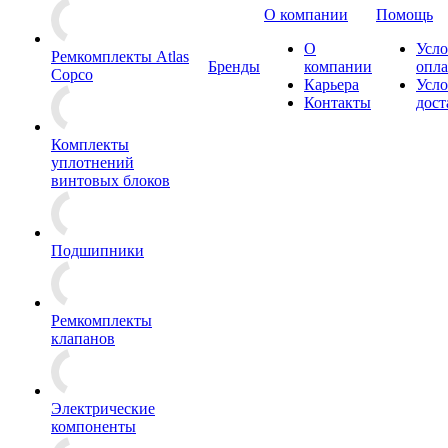
О компании
Помощь
О
Усло
Ремкомплекты Atlas
Бренды
компании
опл
Copco
Карьера
Усло
Контакты
дост
Комплекты
уплотнений
винтовых блоков
Подшипники
Ремкомплекты
клапанов
Электрические
компоненты