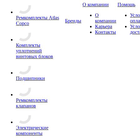
О компании
Помощь
О
Усло
Ремкомплекты Atlas
Бренды
компании
опл
Copco
Карьера
Усло
Контакты
дост
Комплекты
уплотнений
винтовых блоков
Подшипники
Ремкомплекты
клапанов
Электрические
компоненты