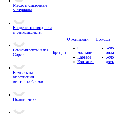
Масло и смазочные
материалы
Конденсатоотводчики
и ремкомплекты
О компании
Помощь
О
Усло
Ремкомплекты Atlas
Бренды
компании
опл
Copco
Карьера
Усло
Контакты
дост
Комплекты
уплотнений
винтовых блоков
Подшипники