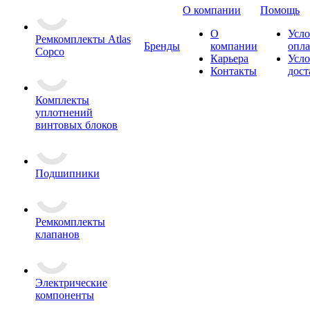
О компании
Помощь
О
Усло
Ремкомплекты Atlas
Бренды
компании
опл
Copco
Карьера
Усло
Контакты
дост
Комплекты
уплотнений
винтовых блоков
Подшипники
Ремкомплекты
клапанов
Электрические
компоненты