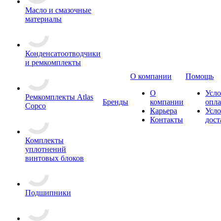
Масло и смазочные
материалы
Конденсатоотводчики
и ремкомплекты
О компании
Помощь
О
Усло
Ремкомплекты Atlas
Бренды
компании
опл
Copco
Карьера
Усло
Контакты
дост
Комплекты
уплотнений
винтовых блоков
Подшипники