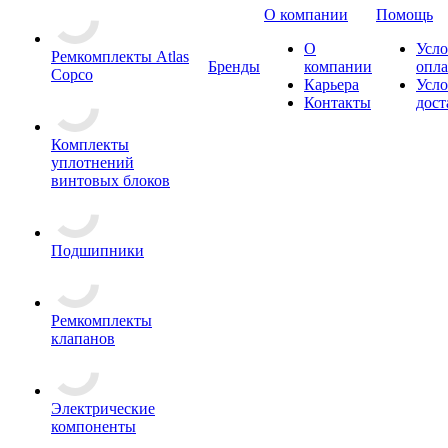
О компании
Помощь
О
Усло
Ремкомплекты Atlas
Бренды
компании
опл
Copco
Карьера
Усло
Контакты
дост
Комплекты
уплотнений
винтовых блоков
Подшипники
Ремкомплекты
клапанов
Электрические
компоненты