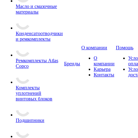
Масло и смазочные
материалы
Конденсатоотводчики
и ремкомплекты
О компании
Помощь
О
Усло
Ремкомплекты Atlas
Бренды
компании
опл
Copco
Карьера
Усло
Контакты
дост
Комплекты
уплотнений
винтовых блоков
Подшипники