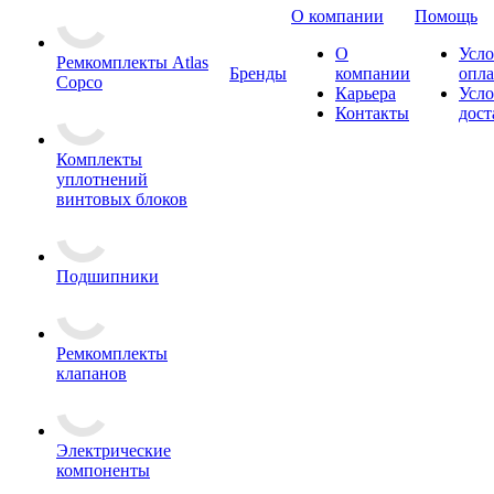
О компании
Помощь
О
Усло
Ремкомплекты Atlas
Бренды
компании
опл
Copco
Карьера
Усло
Контакты
дост
Комплекты
уплотнений
винтовых блоков
Подшипники
Ремкомплекты
клапанов
Электрические
компоненты