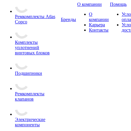
О компании
Помощь
О
Усло
Ремкомплекты Atlas
Бренды
компании
опл
Copco
Карьера
Усло
Контакты
дост
Комплекты
уплотнений
винтовых блоков
Подшипники
Ремкомплекты
клапанов
Электрические
компоненты