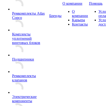
О компании
Помощь
О
Усло
Ремкомплекты Atlas
Бренды
компании
опл
Copco
Карьера
Усло
Контакты
дост
Комплекты
уплотнений
винтовых блоков
Подшипники
Ремкомплекты
клапанов
Электрические
компоненты