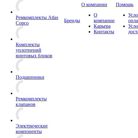
О компании
Помощь
О
Усло
Ремкомплекты Atlas
Бренды
компании
опл
Copco
Карьера
Усло
Контакты
дост
Комплекты
уплотнений
винтовых блоков
Подшипники
Ремкомплекты
клапанов
Электрические
компоненты