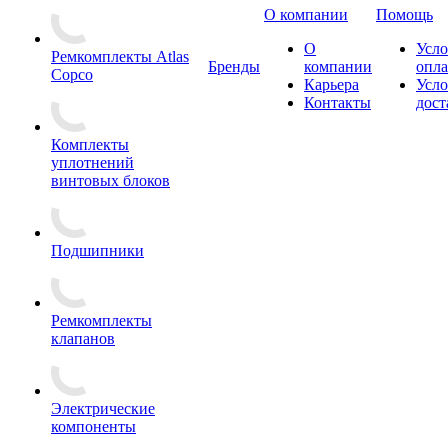
О компании
Помощь
О
Усло
Ремкомплекты Atlas
Бренды
компании
опл
Copco
Карьера
Усло
Контакты
дост
Комплекты
уплотнений
винтовых блоков
Подшипники
Ремкомплекты
клапанов
Электрические
компоненты