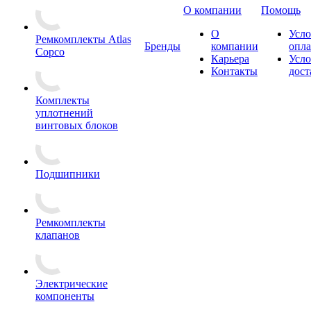
О компании
Помощь
О
Усло
Ремкомплекты Atlas
Бренды
компании
опл
Copco
Карьера
Усло
Контакты
дост
Комплекты
уплотнений
винтовых блоков
Подшипники
Ремкомплекты
клапанов
Электрические
компоненты